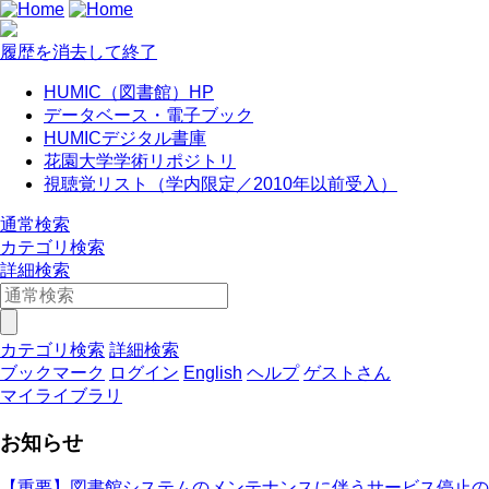
履歴を消去して終了
HUMIC（図書館）HP
データベース・電子ブック
HUMICデジタル書庫
花園大学学術リポジトリ
視聴覚リスト（学内限定／2010年以前受入）
通常検索
カテゴリ検索
詳細検索
カテゴリ検索
詳細検索
ブックマーク
ログイン
English
ヘルプ
ゲストさん
マイライブラリ
お知らせ
【重要】図書館システムのメンテナンスに伴うサービス停止の