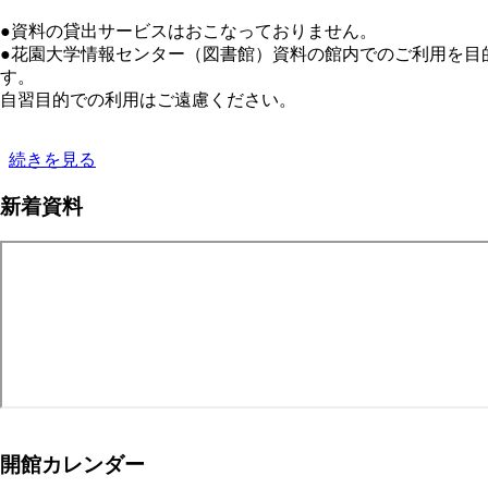
更
願
新）
●資料の貸出サービスはおこなっ
い】
の
●花園大学情報センター（図書館）資料の館内でのご利用を目
花
す
園
自習目的での
大
学
図
【重
続きを見る
書
要
新着資料
館
な
へ
お
ご
願
寄
い】
贈
学
を
外
お
者
考
（一
え
般
の
市
方
民）
へ
の
開館カレンダー
の
皆