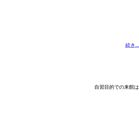
続き...
込みください。 自習目的での来館は
所属大学の図書館、