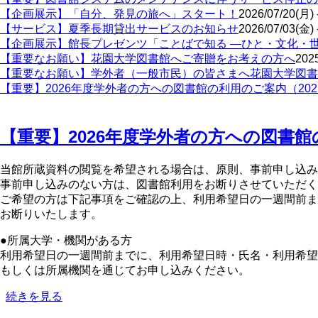
【企画展示】「自分、発見の旅へ」スタート！
2026/07/20(月) 
【サービス】夏季長期貸出サービスのお知らせ
2026/07/03(金) 
【企画展示】館長プレゼンツ「ことばで知る ―ひと・文化・
【重要なお願い】花園大学図書館へご寄贈をお考えの方へ
2025
【重要なお願い】学外者（一般市民）の皆さまへ花園大学図書
【重要】2026年度学外者の方への図書館の利用のご案内（2025
【重要】2026年度学外者の方への図書館の
当館所蔵資料の閲覧を希望される場合は、原則、事前申し込み
事前申し込みのない方は、図書館利用をお断りさせていただく
ご希望の方は下記事項をご確認の上
お断りいたします。
●所属大学・機関がある方
利用希望日の一週間前までに、利用希望日
もしくは所属機関を通じてお申し込みください。
【重
続きを見る
要】