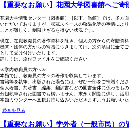
2026
【重要なお願い】花園大学図書館へご寄
年
度
花園大学情報センター（図書館）［以下、当館］では、多方面
学
いただいておりますが、収蔵スペースの狭隘化等の事情により
外
ことが難しく、制限せざるを得ない状況です。
者
の
現在、在職教職員の著作資料を除き、個人の方からの寄贈資料
方
機関・団体の方からの寄贈につきましては、次の項目に全てご
へ
として受け付けいたします。
の
詳しくは、添付ファイルをご確認ください。
図
書
≪学内教職員の方へ≫
館
本館では、教職員の方々の著作を収集しています。
の
書籍等を執筆、出版された場合には、ぜひ一部をご寄贈くださ
利
個人著書、共著書、編集、翻訳書などの図書全体に係わるもの
用
分担執筆された図書でも構いません。末永く閲覧に供し、活用
の
本館カウンターへ直接お持ち込みいただきますようお願いいた
ご
【重
続きを見る
案
要
内
【重要なお願い】学外者（一般市民）の
な
（2025.7
お