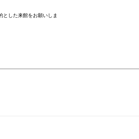
ておりません。
的とした来館をお願いしま
。
利用はご遠慮く