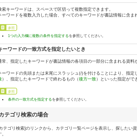
検索キーワードは、スペースで区切って複数指定できます。
キーワードを複数入力した場合、すべてのキーワードが書誌情報に含まれ
参照
1つの入力欄に複数の条件を指定する
を参照してください。
キーワードの一致方式を指定したいとき
通常、指定したキーワードが書誌情報の各項目の一部分に含まれる資料が
キーワードの先頭または末尾にスラッシュ(/)を付けることにより、指
致
）、指定したキーワードで終わるもの（
後方一致
）といった指定がで
参照
条件の一致方式を指定する
を参照してください。
カテゴリ検索の場合
[カテゴリ検索]のリンクから、カテゴリ一覧ページを表示し、探したい
す。