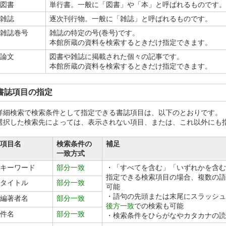
図書
単行書。一般に「図書」や「本」と呼ばれるものです。
雑誌
逐次刊行物。一般に「雑誌」と呼ばれるものです。
雑誌巻号
雑誌の特定の号(巻号)です。
本館所蔵の資料を検索するときだけ指定できます。
論文
図書や雑誌に掲載された個々の記事です。
本館所蔵の資料を検索するときだけ指定できます。
書誌項目の指定
詳細検索で検索条件として指定できる書誌項目は、以下のとおりです。
選択した検索先によっては、表示されない項目、または、これ以外にも
項目名
検索条件の
補足
一致方式
キーワード
部分一致
・「すべてを含む」「いずれかを含む
指定できる検索項目の場合、複数の語
タイトル
部分一致
可能
・語句の先頭または末尾にスラッシュ(
編著者名
部分一致
後方一致
での検索も可能
件名
部分一致
・検索条件をひらがなやカタカナの読