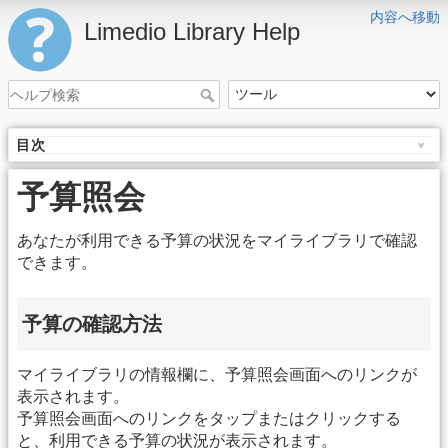
内容へ移動
Limedio Library Help
目次
予算照会
あなたが利用できる予算の状況をマイライブラリで確認
できます。
予算の確認方法
マイライブラリの情報欄に、予算照会画面へのリンクが
表示されます。
予算照会画面へのリンクをタップまたはクリックする
と、利用できる予算の状況が表示されます。