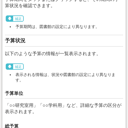
算状況を確認できます。
補足
予算期間は、図書館の設定により異なります。
予算状況
以下のような予算の情報が一覧表示されます。
補足
表示される情報は、状況や図書館の設定により異なりま
す。
予算単位
「○○研究室用」「○○学科用」など、詳細な予算の区分が
表示されます。
総予算